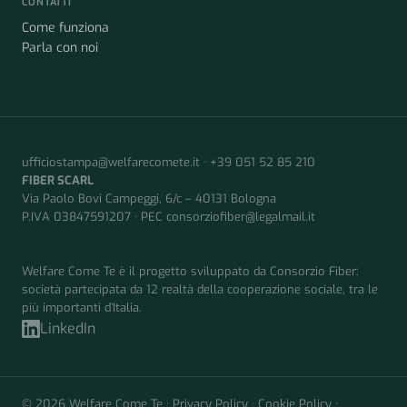
CONTATTI
Come funziona
Parla con noi
ufficiostampa@welfarecomete.it
·
+39 051 52 85 210
FIBER SCARL
Via Paolo Bovi Campeggi, 6/c – 40131 Bologna
P.IVA 03847591207 · PEC
consorziofiber@legalmail.it
Welfare Come Te è il progetto sviluppato da Consorzio Fiber:
società partecipata da 12 realtà della cooperazione sociale, tra le
più importanti d’Italia.
LinkedIn
© 2026 Welfare Come Te ·
Privacy Policy
·
Cookie Policy
·