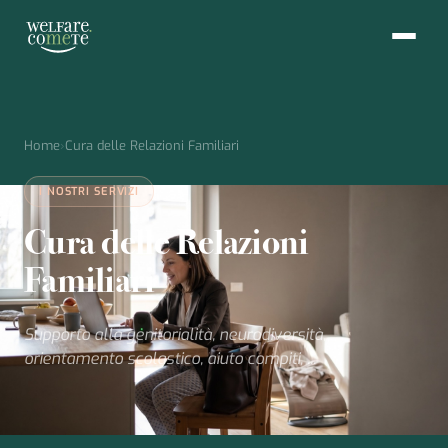
Home
›
Cura delle Relazioni Familiari
I NOSTRI SERVIZI
Cura delle Relazioni
Familiari
Supporto alla genitorialità, neurodiversità,
orientamento scolastico, aiuto compiti, ...