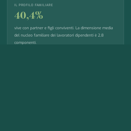
IL PROFILO FAMILIARE
40,4%
vive con partner e figli conviventi. La dimensione media
del nucleo familiare dei lavoratori dipendenti è 2,8
componenti.
Il 54% ha almeno un figlio. Il 46% si prende
cura di anziani o fragili, nel 16% dei casi con
impegno quotidiano. Eppure questa realtà è
quasi del tutto invisibile nei sistemi di welfare
aziendale attuali.