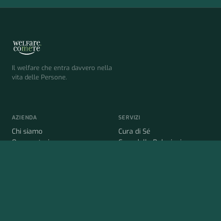
Il welfare che entra davvero nella
vita delle Persone.
AZIENDA
SERVIZI
Chi siamo
Cura di Sé
Osservatorio
Cura delle Relazioni
News
Cura di chi si prende cura
Cura del Futuro
CONTATTI
Come funziona
Parla con noi