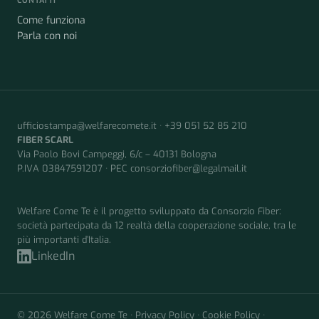
CONTATTI
Come funziona
Parla con noi
ufficiostampa@welfarecomete.it
·
+39 051 52 85 210
FIBER SCARL
Via Paolo Bovi Campeggi, 6/c – 40131 Bologna
P.IVA 03847591207 · PEC
consorziofiber@legalmail.it
Welfare Come Te è il progetto sviluppato da Consorzio Fiber:
società partecipata da 12 realtà della cooperazione sociale, tra le
più importanti d’Italia.
LinkedIn
© 2026 Welfare Come Te ·
Privacy Policy
·
Cookie Policy
·