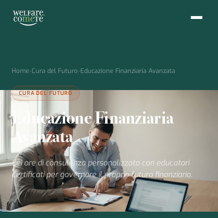
Home
›
Cura del Futuro
›
Educazione Finanziaria Avanzata
CURA DEL FUTURO
Educazione Finanziaria
Avanzata
Sei ore di consulenza personalizzata con educatori
certificati per governare il proprio futuro finanziario.