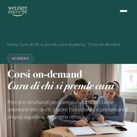
Home
›
Cura di chi si prende cura
›
Academy · Corsi on-demand
ACADEMY
Corsi on-demand
Cura di chi si prende cura
Percorsi strutturati per caregiver familiari: come
orientarsi tra i diritti, gestire l'assistenza e preservare il
proprio equilibrio. Al proprio ritmo.