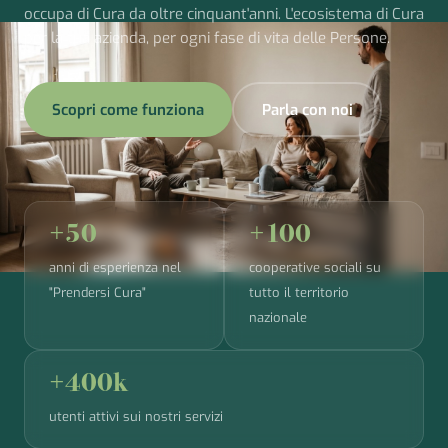
occupa di Cura da oltre cinquant'anni. L'ecosistema di Cura
per la tua azienda, per ogni fase di vita delle Persone.
Scopri come funziona
Parla con noi
+50
+100
anni di esperienza nel
cooperative sociali su
"Prendersi Cura"
tutto il territorio
nazionale
+400k
utenti attivi sui nostri servizi